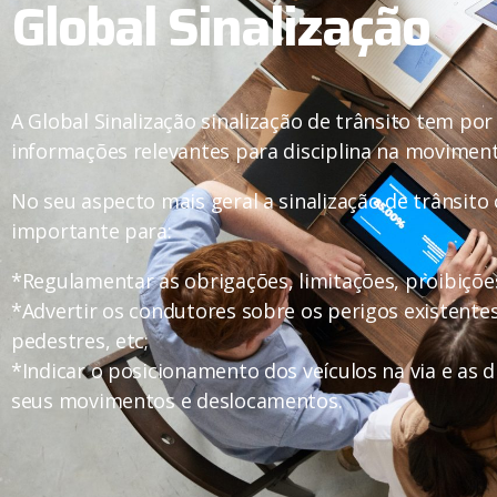
Global Sinalização
A Global Sinalização sinalização de trânsito tem por
informações relevantes para disciplina na moviment
No seu aspecto mais geral a sinalização de trânsito
importante para:
*Regulamentar as obrigações, limitações, proibiçõe
*Advertir os condutores sobre os perigos existente
pedestres, etc;
*Indicar o posicionamento dos veículos na via e as d
seus movimentos e deslocamentos.