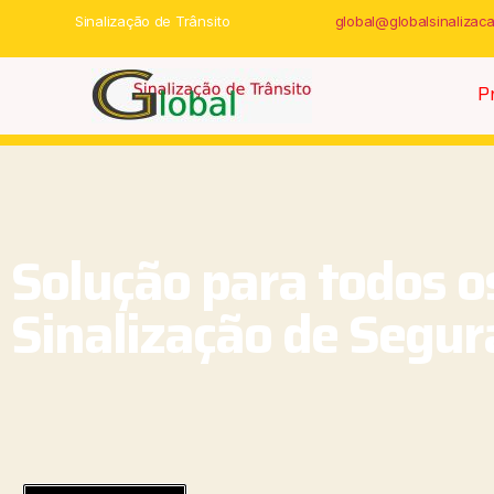
Sinalização de Trânsito
global@globalsinalizac
P
Solução para todos o
Sinalização de Segu