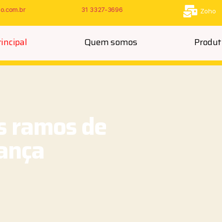
ao.com.br
31 3327-3696
Zoho
rincipal
Quem somos
Produt
s ramos de
rança