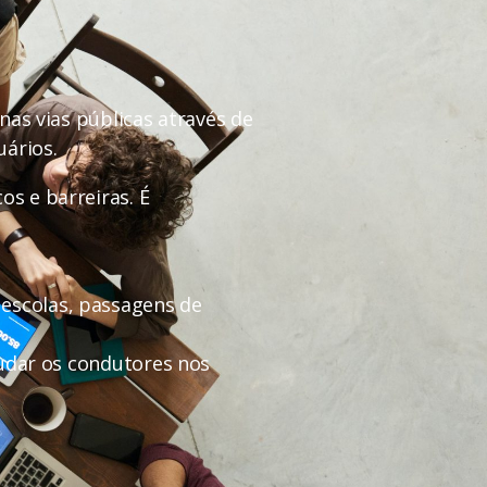
 nas vias públicas através de
uários.
os e barreiras. É
 escolas, passagens de
ajudar os condutores nos