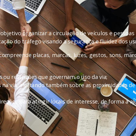
 objetivo organizar a circulação de veículos e pessoas
ação do tráfego visando a segurança e fluidez dos us
 compreende placas, marcas, luzes, gestos, sons, marc
s ou restrições que governam o uso da via;
s na via, alertando também sobre as proximidades de
ireções para atingir locais de interesse, de forma a 