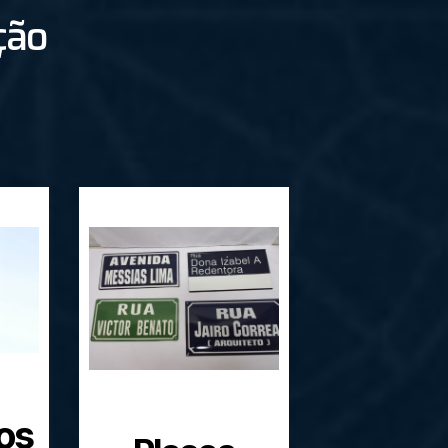
ção
os